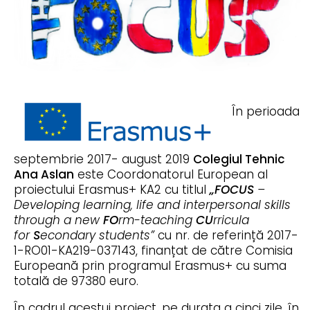
În perioada
septembrie 2017- august 2019
Colegiul Tehnic
Ana Aslan
este Coordonatorul European al
proiectului Erasmus+ KA2 cu titlul
„FOCUS
–
Developing learning, life and interpersonal skills
through a new
FO
rm-teaching
CU
rricula
for
S
econdary students”
cu nr. de referință 2017-
1-RO01-KA219-037143, finanțat de către Comisia
Europeană prin programul Erasmus+ cu suma
totală de 97380 euro.
În cadrul acestui proiect, pe durata a cinci zile, în