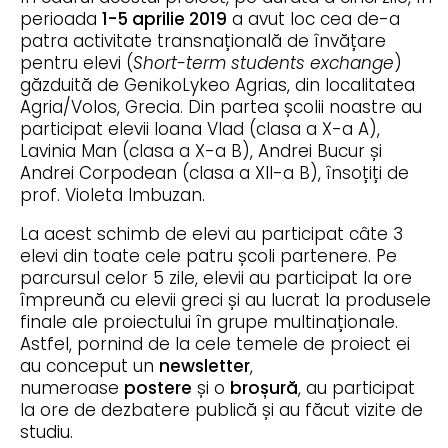
perioada
1-5 april
ie
2019
a avut loc cea de-a
patra activitate transnațională de învățare
pentru elevi (
Short-term students exchange
)
găzduită de GenikoLykeo Agrias, din localitatea
Agria/Volos, Grecia. Din partea școlii noastre au
participat elevii Ioana Vlad (clasa a X-a A),
Lavinia Man (clasa a X-a B), Andrei Bucur și
Andrei Corpodean (clasa a XII-a B), însoțiți de
prof. Violeta Imbuzan.
La acest schimb de elevi au participat câte 3
elevi din toate cele patru școli partenere. Pe
parcursul celor 5 zile, elevii au participat la ore
împreună cu elevii greci și au lucrat la produsele
finale ale proiectului în grupe multinaționale.
Astfel, pornind de la cele temele de proiect ei
au conceput un
newsletter
,
numeroase
postere
și o
broșură
, au participat
la ore de dezbatere publică și au făcut vizite de
studiu.