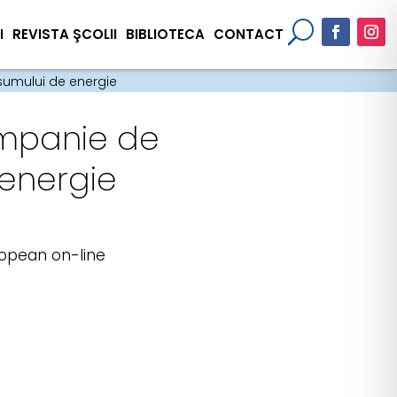
I
REVISTA ŞCOLII
BIBLIOTECA
CONTACT
sumului de energie
ampanie de
 energie
ropean on-line