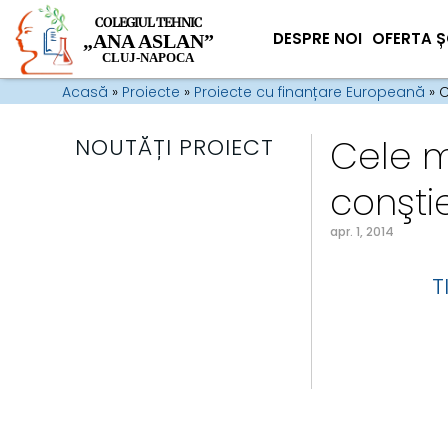
COLEGIUL TEHNIC
DESPRE NOI
OFERTA Ș
„ANA ASLAN”
CLUJ-NAPOCA
Acasă
»
Proiecte
»
Proiecte cu finanțare Europeană
»
C
Cele m
NOUTĂȚI PROIECT
conşti
apr. 1, 2014
T